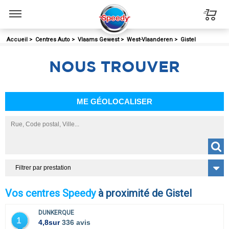
Menu
Accueil
>
Centres Auto
>
Vlaams Gewest
>
West-Vlaanderen
>
Gistel
NOUS
TROUVER
ME GÉOLOCALISER
Filtrer par prestation
Vos centres Speedy
à proximité de Gistel
DUNKERQUE
1
4,8
sur
336 avis