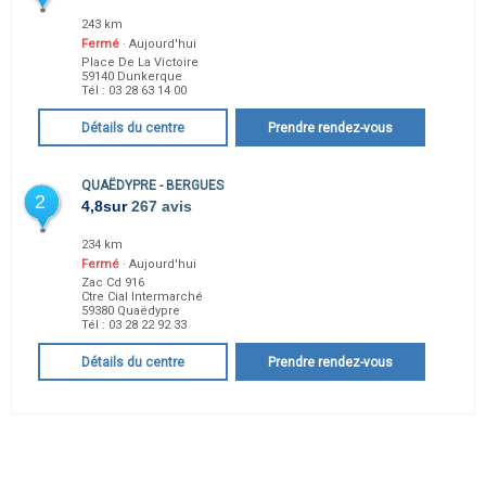
243 km
Fermé
· Aujourd'hui
Place De La Victoire
59140
Dunkerque
Tél :
03 28 63 14 00
Détails du centre
Prendre rendez-vous
QUAËDYPRE - BERGUES
2
4,8
sur
267 avis
234 km
Fermé
· Aujourd'hui
Zac Cd 916
Ctre Cial Intermarché
59380
Quaëdypre
Tél :
03 28 22 92 33
Détails du centre
Prendre rendez-vous