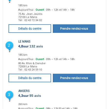
185 km
Aujourd'hui :
Ouvert
· 09h – 12h et 14h – 18h
75 Av. Jean Jaurès
72100
Le Mans
Tél :
02 43 72 34 02
Détails du centre
Prendre rendez-vous
LE MANS
2
4,8
sur
132 avis
185 km
Aujourd'hui :
Ouvert
· 09h – 12h et 14h – 18h
80 Av. Rhin & Danube
72000
Le Mans
Tél :
02 43 24 59 10
Détails du centre
Prendre rendez-vous
ANGERS
3
4,3
sur
95 avis
265 km
Aujourd'hui :
Ouvert
· 08h – 12h30 et 14h – 18h