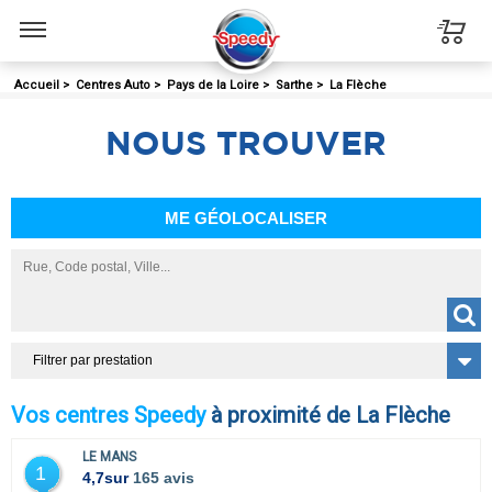
Menu
Accueil
>
Centres Auto
>
Pays de la Loire
>
Sarthe
>
La Flèche
NOUS
TROUVER
ME GÉOLOCALISER
Filtrer par prestation
Vos centres Speedy
à proximité de La Flèche
LE MANS
1
4,7
sur
165 avis