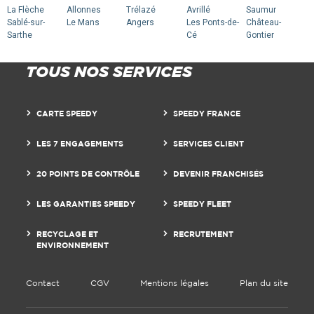
La Flèche
Allonnes
Trélazé
Avrillé
Saumur
Sablé-sur-
Le Mans
Angers
Les Ponts-de-
Château-
Sarthe
Cé
Gontier
TOUS NOS SERVICES
CARTE SPEEDY
SPEEDY FRANCE
LES 7 ENGAGEMENTS
SERVICES CLIENT
20 POINTS DE CONTRÔLE
DEVENIR FRANCHISÉS
LES GARANTIES SPEEDY
SPEEDY FLEET
RECYCLAGE ET
RECRUTEMENT
ENVIRONNEMENT
Contact
CGV
Mentions légales
Plan du site