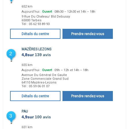
652 km
Aujourd'hui :
Ouvert
· 08h30 – 12h30 et 14h – 18h
9 Rue Du Chateau/ Bld Debussy
65000
Tarbes
Tél :
05 62 93 89 93
Détails du centre
Prendre rendez-vous
MAZÈRES LEZONS
2
4,8
sur
139 avis
655 km
Aujourd'hui :
Ouvert
· 09h – 12h et 14h – 18h
Avenue Du Général De Gaulle
Zone Commerciale Grand Sud
64110
Mazères-Lezons
Tél :
05 59 06 01 07
Détails du centre
Prendre rendez-vous
PAU
3
4,9
sur
100 avis
651 km