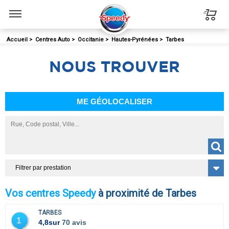
Menu
Accueil
>
Centres Auto
>
Occitanie
>
Hautes-Pyrénées
>
Tarbes
NOUS
TROUVER
ME GÉOLOCALISER
Filtrer par prestation
Vos centres Speedy
à proximité de Tarbes
TARBES
1
4,8
sur
70 avis