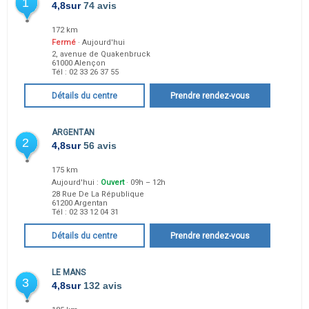
1
4,8
sur
74 avis
172 km
Fermé
· Aujourd'hui
2, avenue de Quakenbruck
61000
Alençon
Tél :
02 33 26 37 55
Détails du centre
Prendre rendez-vous
ARGENTAN
2
4,8
sur
56 avis
175 km
Aujourd'hui :
Ouvert
· 09h – 12h
28 Rue De La République
61200
Argentan
Tél :
02 33 12 04 31
Détails du centre
Prendre rendez-vous
LE MANS
3
4,8
sur
132 avis