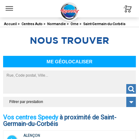
Menu
Accueil
>
Centres Auto
>
Normandie
>
Orne
>
Saint-Germain-du-Corbéis
NOUS
TROUVER
ME GÉOLOCALISER
Filtrer par prestation
Vos centres Speedy
à proximité de Saint-
Germain-du-Corbéis
ALENÇON