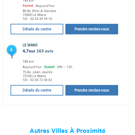
185 km
Fermé
· Aujourd'hui
80 Av. Rhin & Danube
72000
Le Mans
Tél :
02 43 24 59 10
Détails du centre
Prendre rendez-vous
LE MANS
4
4,7
sur
163 avis
185 km
Aujourd'hui :
Ouvert
· 09h – 12h
75 Av. Jean Jaurès
72100
Le Mans
Tél :
02 43 72 34 02
Détails du centre
Prendre rendez-vous
Autres Villes À Proximité