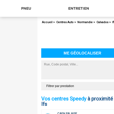
PNEU
ENTRETIEN
Accueil
>
Centres Auto
>
Normandie
>
Calvados
>
I
ME GÉOLOCALISER
Filtrer par prestation
Vos centres Speedy
à proximité
Ifs
CAEN FALAISE