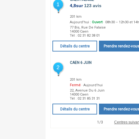
1
4,8
sur
123 avis
201 km
Aujourd'hui :
Ouvert
· 08h30 – 12h30 et 14
77 Bis, Rue De Falaise
14000
Caen
Tél :
02 31 82 38 01
Détails du centre
Prendre rendez-vou
CAEN 6 JUIN
2
201 km
Fermé
· Aujourd'hui
22, Avenue Du 6 Juin
14000
Caen
Tél :
02 31 85 31 31
Détails du centre
Prendre rendez-vou
1
/
3
Centres suivan