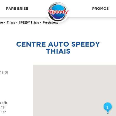
PARE BRISE
PROMOS
ne
>
Thiais
>
SPEEDY Thiais
>
Prestations
CENTRE AUTO SPEEDY
THIAIS
 18:00
à 18h
1
1
à 18h
à 16h