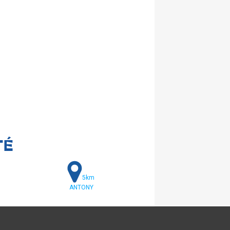
TÉ
5km
ANTONY