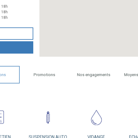
à 18h
à 18h
à 18h
ons
Promotions
Nos engagements
Moyens
ETIEN
SUSPENSION AUTO
VIDANGE
ECH