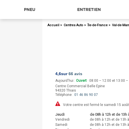
PNEU
ENTRETIEN
Accueil
>
Centres Auto
>
Île-de-France
>
Val-de-Mar
4,6
sur
66 avis
Aujourd'hui :
Ouvert
· 08:00 – 12:00 et 13:00 –
Centre Commercial Belle Epine
94320
Thiais
Téléphone :
01 46 86 90 07
Votre centre est fermé le samedi 15 août
Jeudi
de 08h à 12h et de 13h 
Vendredi
de 08h à 12h et de 13h 
Samedi
de 08h à 12h et de 13h 