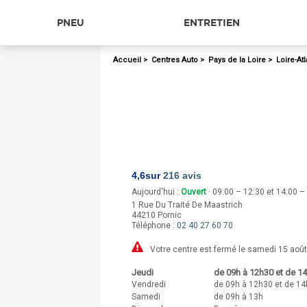
PNEU
ENTRETIEN
Accueil
>
Centres Auto
>
Pays de la Loire
>
Loire-At
4,6
sur
216 avis
Aujourd'hui :
Ouvert
· 09:00 – 12:30 et 14:00 –
1 Rue Du Traité De Maastrich
44210
Pornic
Téléphone :
02 40 27 60 70
Votre centre est fermé le samedi 15 août
Jeudi
de 09h à 12h30 et de 1
Vendredi
de 09h à 12h30 et de 14
Samedi
de 09h à 13h