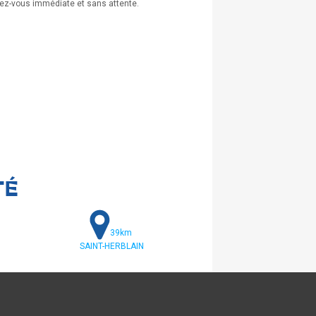
endez-vous immédiate et sans attente.
.
TÉ
39km
SAINT-HERBLAIN