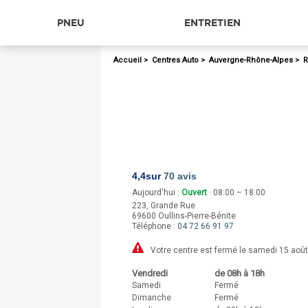
PNEU
ENTRETIEN
Accueil
>
Centres Auto
>
Auvergne-Rhône-Alpes
>
R
4,4
sur
70 avis
Aujourd'hui :
Ouvert
· 08:00 – 18:00
223, Grande Rue
69600
Oullins-Pierre-Bénite
Téléphone :
04 72 66 91 97
Votre centre est fermé le samedi 15 août
Vendredi
de 08h à 18h
Samedi
Fermé
Dimanche
Fermé