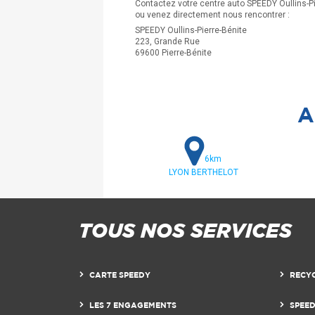
Contactez votre centre auto SPEEDY Oullins-Pi
ou venez directement nous rencontrer :
SPEEDY Oullins-Pierre-Bénite
223, Grande Rue
69600 Pierre-Bénite
A
6km
LYON BERTHELOT
TOUS NOS SERVICES
CARTE SPEEDY
RECY
LES 7 ENGAGEMENTS
SPEE