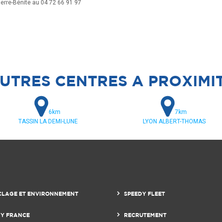
erre-Bénite au 04 72 66 91 97
UTRES CENTRES A PROXIMI
6km
7km
TASSIN LA DEMI-LUNE
LYON ALBERT-THOMAS
CLAGE ET ENVIRONNEMENT
SPEEDY FLEET
DY FRANCE
RECRUTEMENT