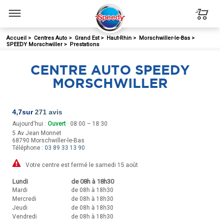
Menu
Accueil
>
Centres Auto
>
Grand Est
>
Haut-Rhin
>
Morschwiller-le-Bas
>
SPEEDY Morschwiller
>
Prestations
CENTRE AUTO SPEEDY
MORSCHWILLER
4,7
sur
271 avis
Aujourd'hui :
Ouvert
· 08:00 – 18:30
5 Av Jean Monnet
68790
Morschwiller-le-Bas
Téléphone :
03 89 33 13 90
Votre centre est fermé le samedi 15 août
Lundi
de 08h à 18h30
Mardi
de 08h à 18h30
Mercredi
de 08h à 18h30
Jeudi
de 08h à 18h30
Vendredi
de 08h à 18h30