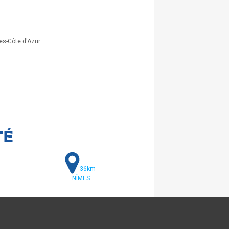
pes-Côte d'Azur.
TÉ
36km
NÎMES