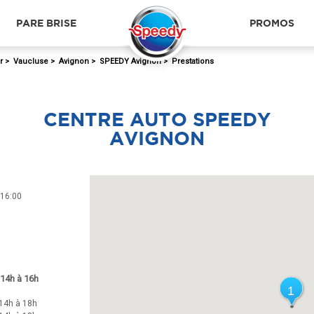
PARE BRISE
PROMOS
r
>
Vaucluse
>
Avignon
>
SPEEDY Avignon
>
Prestations
CENTRE AUTO SPEEDY
AVIGNON
 16:00
 14h à 16h
1
1
14h à 18h