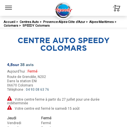
Menu
Accueil
>
Centres Auto
>
Provence-Alpes-Côte d'Azur
>
Alpes-Maritimes
>
Colomars
>
SPEEDY Colomars
CENTRE AUTO SPEEDY
COLOMARS
4,8
sur
38 avis
Aujourd'hui :
Fermé
·
Route de Grenoble, N202
Dans la station ENI
06670
Colomars
Téléphone :
04 93 08 63 76
Votre centre ferme à partir du 27 juillet pour une durée
indéterminée
Votre centre est fermé le samedi 15 août
Jeudi
Fermé
Vendredi
Fermé