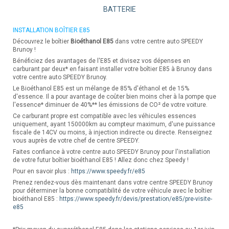
BATTERIE
INSTALLATION BOÎTIER E85
Découvrez le boîtier
Bioéthanol E85
dans votre centre auto SPEEDY
Brunoy !
Bénéficiez des avantages de l'E85 et divisez vos dépenses en
carburant par deux* en faisant installer votre boîtier E85 à Brunoy dans
votre centre auto SPEEDY Brunoy.
Le Bioéthanol E85 est un mélange de 85% d'éthanol et de 15%
d'essence. Il a pour avantage de coûter bien moins cher à la pompe que
l'essence* diminuer de 40%** les émissions de CO² de votre voiture.
Ce carburant propre est compatible avec les véhicules essences
uniquement, ayant 150000km au compteur maximum, d'une puissance
fiscale de 14CV ou moins, à injection indirecte ou directe. Renseignez
vous auprès de votre chef de centre SPEEDY.
Faites confiance à votre centre auto SPEEDY Brunoy pour l'installation
de votre futur boîtier bioéthanol E85 ! Allez donc chez Speedy !
Pour en savoir plus :
https://www.speedy.fr/e85
Prenez rendez-vous dès maintenant dans votre centre SPEEDY Brunoy
pour déterminer la bonne compatibilité de votre véhicule avec le boîtier
bioéthanol E85 :
https://www.speedy.fr/devis/prestation/e85/pre-visite-
e85