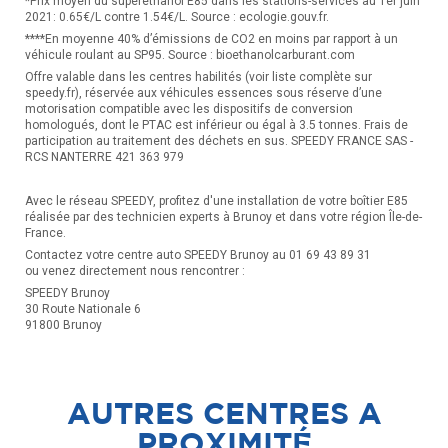
*Prix moyen du superéthanol E85 dans les stations-services au 1er juin
2021: 0.65€/L contre 1.54€/L. Source : ecologie.gouv.fr.
****En moyenne 40% d’émissions de CO2 en moins par rapport à un
véhicule roulant au SP95. Source : bioethanolcarburant.com
Offre valable dans les centres habilités (voir liste complète sur
speedy.fr), réservée aux véhicules essences sous réserve d’une
motorisation compatible avec les dispositifs de conversion
homologués, dont le PTAC est inférieur ou égal à 3.5 tonnes. Frais de
participation au traitement des déchets en sus. SPEEDY FRANCE SAS -
RCS NANTERRE 421 363 979
Avec le réseau SPEEDY, profitez d'une installation de votre boîtier E85
réalisée par des technicien experts à Brunoy et dans votre région Île-de-
France.
Contactez votre centre auto SPEEDY Brunoy au 01 69 43 89 31
ou venez directement nous rencontrer :
SPEEDY Brunoy
30 Route Nationale 6
91800 Brunoy
AUTRES CENTRES A
PROXIMITÉ