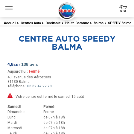
Menu
Accueil
>
Centres Auto
>
Occitanie
>
Haute-Garonne
>
Balma
>
SPEEDY Balma
CENTRE AUTO SPEEDY
BALMA
4,8
sur
138 avis
Aujourd'hui :
Fermé
·
43, avenue des Aérostiers
31130
Balma
Téléphone :
05 62 47 22 78
Votre centre est fermé le samedi 15 août
Samedi
Fermé
Dimanche
Fermé
Lundi
de 07h à 18h
Mardi
de 07h à 18h
Mercredi
de 07h à 18h
Jeudi
de 07h à 18h